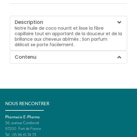
Description
Notre huile de coco nourrit et lisse la fibre
capillaire tout en apportant de la douceur et de la
brillance aux cheveux abîmés ; Son parfum
délicat se porte facilement.
Contenu
NOUS RENCONTRER
Pharmacie E-Pharma
56, avenue Condorcet
97200
Fort de France
Tel :
05 96 61 74 73