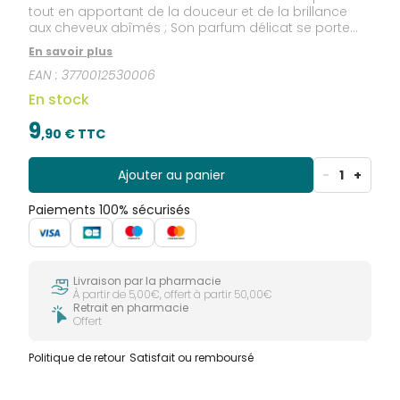
tout en apportant de la douceur et de la brillance
aux cheveux abîmés ; Son parfum délicat se porte
facilement.
En savoir plus
EAN :
3770012530006
En stock
9
,
90
€ TTC
Ajouter au panier
-
1
+
Paiements 100% sécurisés
Livraison par la pharmacie
À partir de 5,00€, offert à partir 50,00€
Retrait en pharmacie
Offert
Politique de retour
Satisfait ou remboursé