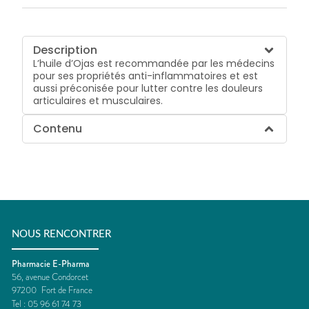
Description
L’huile d’Ojas est recommandée par les médecins
pour ses propriétés anti-inflammatoires et est
aussi préconisée pour lutter contre les douleurs
articulaires et musculaires.
Contenu
NOUS RENCONTRER
Pharmacie E-Pharma
56, avenue Condorcet
97200
Fort de France
Tel :
05 96 61 74 73