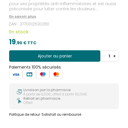
pour ses propriétés anti-inflammatoires et est aussi
préconisée pour lutter contre les douleurs
articulaires et musculaires.
En savoir plus
EAN :
3770012530280
En stock
19
,
90
€ TTC
Ajouter au panier
-
1
+
Paiements 100% sécurisés
Livraison par la pharmacie
À partir de 5,00€, offert à partir 50,00€
Retrait en pharmacie
Offert
Politique de retour
Satisfait ou remboursé