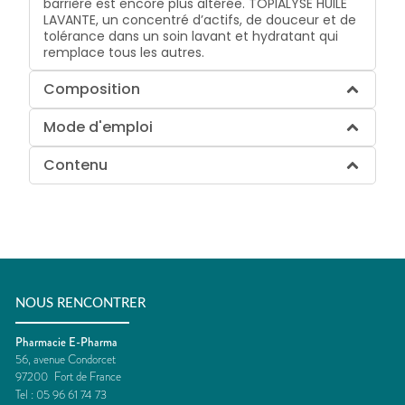
barrière est encore plus altérée. TOPIALYSE HUILE
LAVANTE, un concentré d’actifs, de douceur et de
tolérance dans un soin lavant et hydratant qui
remplace tous les autres.
Composition
Mode d'emploi
Contenu
NOUS RENCONTRER
Pharmacie E-Pharma
56, avenue Condorcet
97200
Fort de France
Tel :
05 96 61 74 73