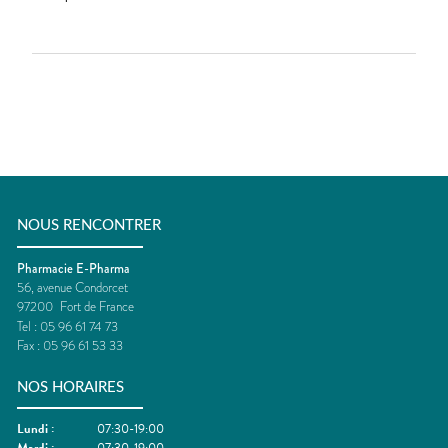
NOUS RENCONTRER
Pharmacie E-Pharma
56, avenue Condorcet
97200
Fort de France
Tel :
05 96 61 74 73
Fax :
05 96 61 53 33
NOS HORAIRES
Lundi
:
07:30-19:00