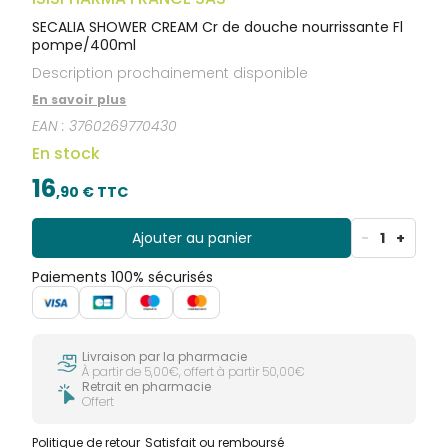
SECALIA SHOWER CREAM Cr de douche nourrissante Fl
pompe/400ml
Description prochainement disponible
En savoir plus
EAN :
3760269770430
En stock
16
,
90
€ TTC
Ajouter au panier
-
1
+
Paiements 100% sécurisés
Livraison par la pharmacie
À partir de 5,00€, offert à partir 50,00€
Retrait en pharmacie
Offert
Politique de retour
Satisfait ou remboursé