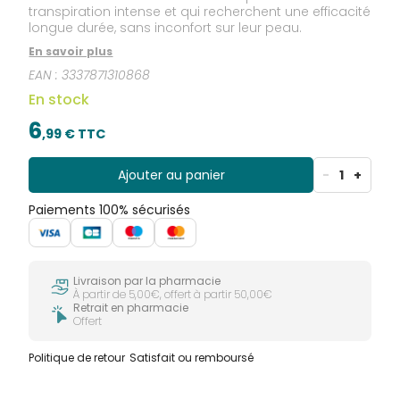
transpiration intense et qui recherchent une efficacité
longue durée, sans inconfort sur leur peau.
En savoir plus
EAN :
3337871310868
En stock
6
,
99
€ TTC
Ajouter au panier
-
1
+
Paiements 100% sécurisés
Livraison par la pharmacie
À partir de 5,00€, offert à partir 50,00€
Retrait en pharmacie
Offert
Politique de retour
Satisfait ou remboursé