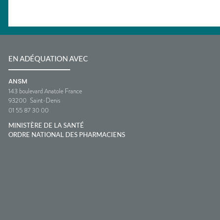
EN ADÉQUATION AVEC
ANSM
143 boulevard Anatole France
93200
Saint-Denis
01 55 87 30 00
MINISTÈRE DE LA SANTÉ
ORDRE NATIONAL DES PHARMACIENS