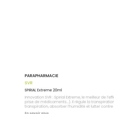
Trousse à
alimentaires
CHEVEUX
VOTRE
pharmacie
APPLICATION
Dispositifs
Cheveux
DE SANTÉ
médicaux
Corps
Homme
Solaire
Visage
PARAPHARMACIE
SVR
SPIRIAL Extreme 20ml
Innovation SVR : Spirial Extreme, le meilleur de l’
prise de médicaments…). Il régule la transpirat
transpiration, absorber l’humidité et lutter cont
En savoir plus