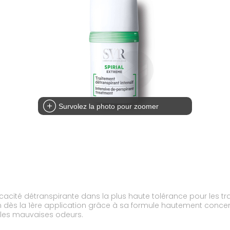
Survolez la photo pour zoomer
efficacité détranspirante dans la plus haute tolérance pour les t
ion dès la 1ère application grâce à sa formule hautement conce
re les mauvaises odeurs.