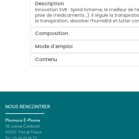
Description
Innovation SVR : Spirial Extreme, le meilleur de 
prise de médicaments…). Il régule la transpira
la transpiration, absorber l’humidité et lutter c
Composition
Mode d'emploi
Contenu
NOUS RENCONTRER
Pharmacie E-Pharma
56, avenue Condorcet
97200
Fort de France
Tel :
05 96 61 74 73