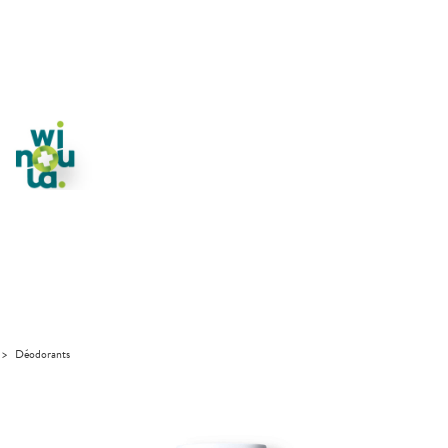
>
Déodorants