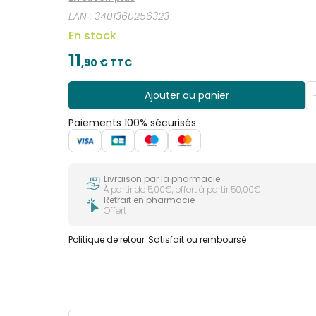
EAN :
3401360256323
En stock
11
,
90
€ TTC
Ajouter au panier
Paiements 100% sécurisés
Livraison par la pharmacie
À partir de 5,00€, offert à partir 50,00€
Retrait en pharmacie
Offert
Politique de retour
Satisfait ou remboursé