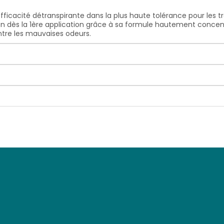
l’efficacité détranspirante dans la plus haute tolérance pour les t
tion dès la 1ère application grâce à sa formule hautement conce
ontre les mauvaises odeurs.