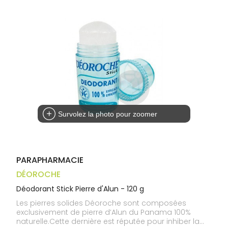
Trousse à
alimentaires
CHEVEUX
VOTRE
pharmacie
APPLICATION
Dispositifs
Cheveux
DE SANTÉ
médicaux
Corps
Homme
Solaire
Visage
Survolez la photo pour zoomer
PARAPHARMACIE
DÉOROCHE
Déodorant Stick Pierre d'Alun - 120 g
Les pierres solides Déoroche sont composées
exclusivement de pierre d’Alun du Panama 100%
naturelle.Cette dernière est réputée pour inhiber la