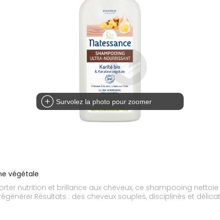
Survolez la photo pour zoomer
ine végétale
rter nutrition et brillance aux cheveux, ce shampooing nettoie d
 régénérer.Résultats : des cheveux souples, disciplinés et déli