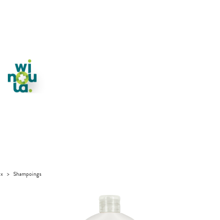
ux
>
Shampoings