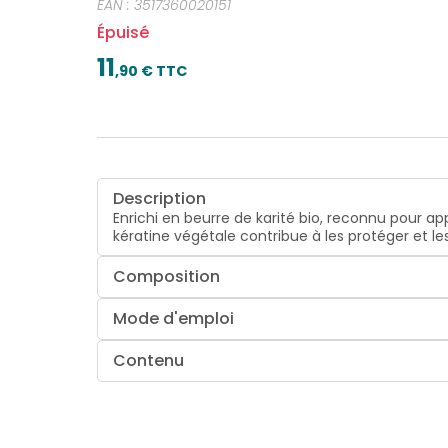
EAN :
3517360020151
Épuisé
11
,
90
€ TTC
Description
Enrichi en beurre de karité bio, reconnu pour ap
kératine végétale contribue à les protéger et le
Composition
Mode d'emploi
Contenu