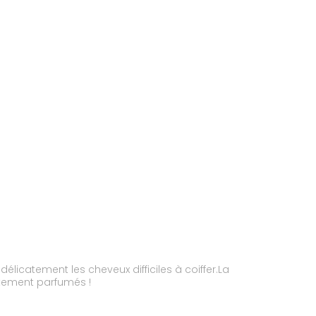
élicatement les cheveux difficiles à coiffer.La
catement parfumés !