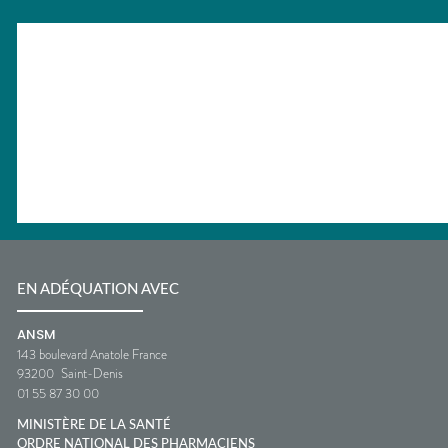
EN ADÉQUATION AVEC
ANSM
143 boulevard Anatole France
93200
Saint-Denis
01 55 87 30 00
MINISTÈRE DE LA SANTÉ
ORDRE NATIONAL DES PHARMACIENS