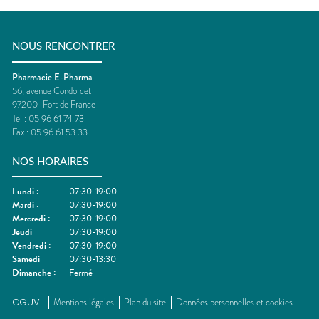
NOUS RENCONTRER
Pharmacie E-Pharma
56, avenue Condorcet
97200
Fort de France
Tel :
05 96 61 74 73
Fax :
05 96 61 53 33
NOS HORAIRES
Lundi
:
07:30-19:00
Mardi
:
07:30-19:00
Mercredi
:
07:30-19:00
Jeudi
:
07:30-19:00
Vendredi
:
07:30-19:00
Samedi
:
07:30-13:30
Dimanche
:
Fermé
CGUVL
Mentions légales
Plan du site
Données personnelles et cookies