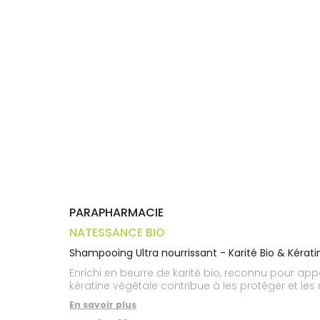
Trousse à
alimentaires
CHEVEUX
VOTRE
pharmacie
APPLICATION
Dispositifs
Cheveux
DE SANTÉ
médicaux
Corps
Homme
Solaire
Visage
PARAPHARMACIE
NATESSANCE BIO
Shampooing Ultra nourrissant - Karité Bio & Kérat
Enrichi en beurre de karité bio, reconnu pour appo
kératine végétale contribue à les protéger et les
En savoir plus