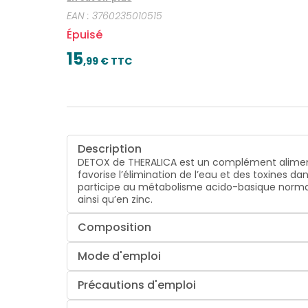
EAN :
3760235010515
Épuisé
15
,
99
€ TTC
Description
DETOX de THERALICA est un complément alimentai
favorise l’élimination de l’eau et des toxines da
participe au métabolisme acido-basique normal
ainsi qu’en zinc.
Composition
Mode d'emploi
Précautions d'emploi