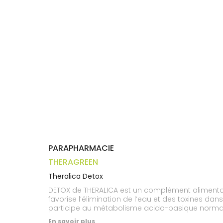
Trousse à
alimentaires
CHEVEUX
VOTRE
pharmacie
APPLICATION
Dispositifs
Cheveux
DE SANTÉ
médicaux
Corps
Homme
Solaire
Visage
PARAPHARMACIE
THERAGREEN
Theralica Detox
DETOX de THERALICA est un complément alimentaire
favorise l’élimination de l’eau et des toxines dans
participe au métabolisme acido-basique normal,
curcuma ainsi qu’en zinc.
En savoir plus