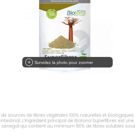
Survolez la photo pour zoomer
e sources de fibres végétales 100% naturelles et biologiques. 
sit intestinal. L’ingrédient principal de Biotona Superfibres est un
 senegal qui contient au minimum 90% de fibres solubles sou
galement des fibres insolubles provenant de farine de coco, de 