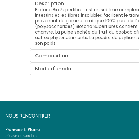
Description
Biotona Bio Superfibres est un sublime complexe 
intestins et les fibres insolubles facilitent le tr
provenant de gomme arabique 100% pure de l’ar
(polysaccharides).Biotona Superfibres contient 
chanvre. La pulpe séchée du fruit du baobab afri
autres phytonutriments. La poudre de psyllium 
son poids.
Composition
Mode d'emploi
NOUS RENCONTRER
Pharmacie E-Pharma
56, avenue Condorcet