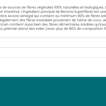
de sources de fibres végétales 100% naturelles et biologiques. L
ansit intestinal. L’ingrédient principal de Biotona Superfibres est un
bre Acacia senegal qui contient au minimum 90% de fibres sol
également des fibres insolubles provenant de farine de coco, de 
cain contient aussi bien des fibres alimentaires solubles qu’ins
ou plantain blond des Indes (avec plus de 80% de composition fi