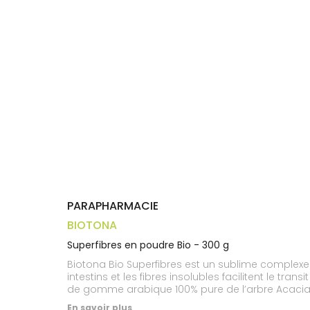
Trousse à
alimentaires
CHEVEUX
VOTRE
pharmacie
APPLICATION
Dispositifs
Cheveux
DE SANTÉ
médicaux
Corps
Homme
Solaire
Visage
PARAPHARMACIE
BIOTONA
Superfibres en poudre Bio - 300 g
Biotona Bio Superfibres est un sublime complexe d
intestins et les fibres insolubles facilitent le tran
de gomme arabique 100% pure de l’arbre Acacia
(polysaccharides).Biotona Superfibres contient é
En savoir plus