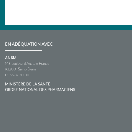
EN ADÉQUATION AVEC
ANSM
143 boulevard Anatole France
93200
Saint-Denis
01 55 87 30 00
MINISTÈRE DE LA SANTÉ
ORDRE NATIONAL DES PHARMACIENS