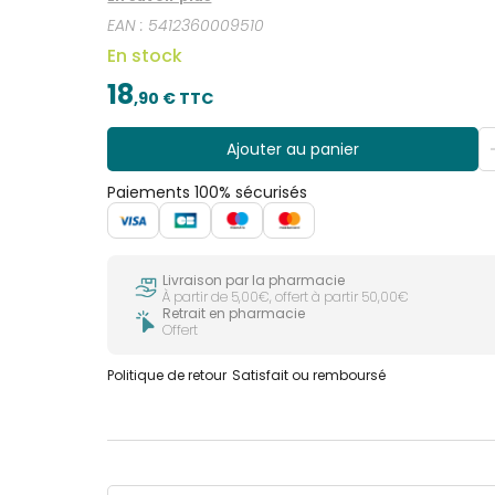
chanvre. La pulpe séchée du fruit du baobab afric
EAN :
5412360009510
autres phytonutriments. La poudre de psyllium o
son poids.
En stock
18
,
90
€ TTC
Ajouter au panier
Paiements 100% sécurisés
Livraison par la pharmacie
À partir de 5,00€, offert à partir 50,00€
Retrait en pharmacie
Offert
Politique de retour
Satisfait ou remboursé