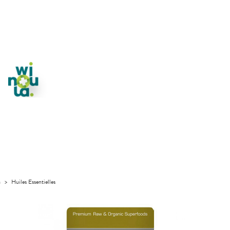
a
>
Huiles Essentielles