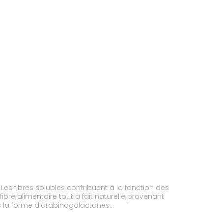
Les fibres solubles contribuent à la fonction des
e fibre alimentaire tout à fait naturelle provenant
s la forme d’arabinogalactanes
feuilles de figuier de barbarie et de graines de