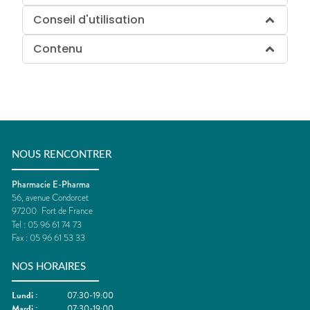
Conseil d'utilisation
Contenu
NOUS RENCONTRER
Pharmacie E-Pharma
56, avenue Condorcet
97200
Fort de France
Tel :
05 96 61 74 73
Fax :
05 96 61 53 33
NOS HORAIRES
Lundi
:
07:30-19:00
Mardi
:
07:30-19:00