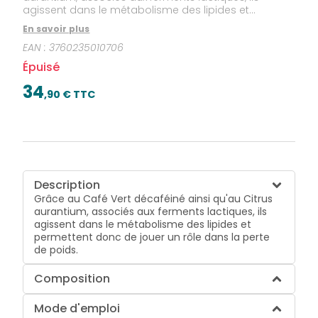
agissent dans le métabolisme des lipides et
permettent donc de jouer un rôle dans la perte de
En savoir plus
poids.
EAN :
3760235010706
Épuisé
34
,
90
€ TTC
Description
Grâce au Café Vert décaféiné ainsi qu'au Citrus
aurantium, associés aux ferments lactiques, ils
agissent dans le métabolisme des lipides et
permettent donc de jouer un rôle dans la perte
de poids.
Composition
Mode d'emploi