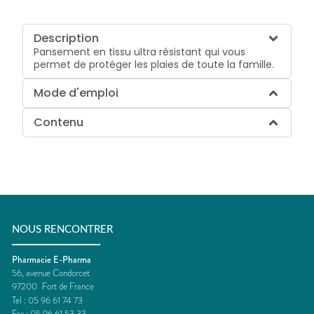
Description
Pansement en tissu ultra résistant qui vous
permet de protéger les plaies de toute la famille.
Mode d'emploi
Contenu
NOUS RENCONTRER
Pharmacie E-Pharma
56, avenue Condorcet
97200
Fort de France
Tel :
05 96 61 74 73
Fax :
05 96 61 53 33