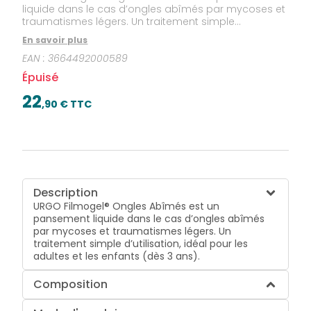
liquide dans le cas d’ongles abîmés par mycoses et
traumatismes légers. Un traitement simple
d’utilisation, idéal pour les adultes et les enfants (dès
En savoir plus
3 ans).
EAN :
3664492000589
Épuisé
22
,
90
€ TTC
Description
URGO Filmogel® Ongles Abîmés est un
pansement liquide dans le cas d’ongles abîmés
par mycoses et traumatismes légers. Un
traitement simple d’utilisation, idéal pour les
adultes et les enfants (dès 3 ans).
Composition