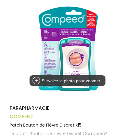
Trousse à
alimentaires
CHEVEUX
VOTRE
pharmacie
APPLICATION
Dispositifs
Cheveux
DE SANTÉ
médicaux
Corps
Homme
Solaire
Visage
Survolez la photo pour zoomer
PARAPHARMACIE
COMPEED
Patch Bouton de Fièvre Discret x15
Le patch Bouton de Fièvre Discret Compeed®