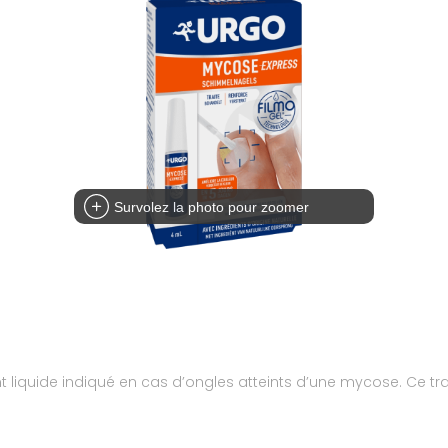
Survolez la photo pour zoomer
iquide indiqué en cas d’ongles atteints d’une mycose. Ce trait