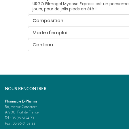
URGO Filmogel Mycose Express est un pansement 
jours, pour de jolis pieds en été !
Composition
Mode d'emploi
Contenu
NOUS RENCONTRER
Pharmacie E-Pharma
56, avenue Condorcet
97200
Fort de France
Tel :
05 96 61 74 73
Fax :
05 96 61 53 33