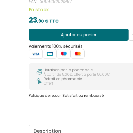
EAN :
3664492021997
En stock
23
,
90
€ TTC
Ajouter au panier
Paiements 100% sécurisés
Livraison par la pharmacie
À partir de 5,00€, offert à partir 50,00€
Retrait en pharmacie
Offert
Politique de retour
Satisfait ou remboursé
Description