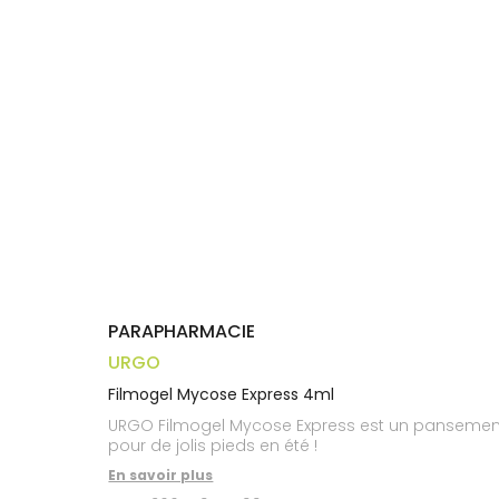
Trousse à
alimentaires
CHEVEUX
VOTRE
pharmacie
APPLICATION
Dispositifs
Cheveux
DE SANTÉ
médicaux
Corps
Homme
Solaire
Visage
PARAPHARMACIE
URGO
Filmogel Mycose Express 4ml
URGO Filmogel Mycose Express est un pansement l
pour de jolis pieds en été !
En savoir plus