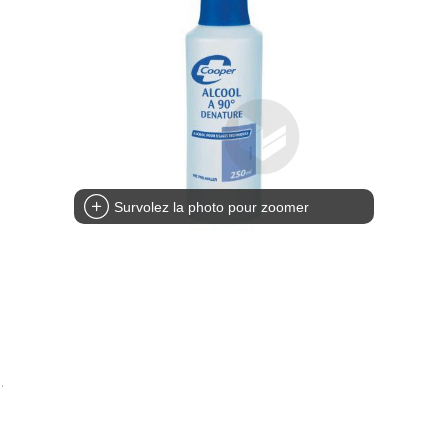
Survolez la photo pour zoomer
.