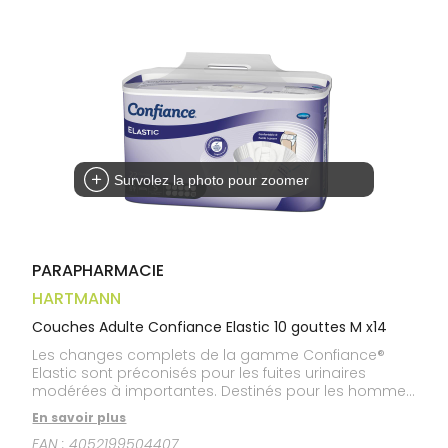
Trousse à
alimentaires
CHEVEUX
VOTRE
pharmacie
APPLICATION
Dispositifs
Cheveux
DE SANTÉ
médicaux
Corps
Homme
Solaire
Visage
Survolez la photo pour zoomer
PARAPHARMACIE
HARTMANN
Couches Adulte Confiance Elastic 10 gouttes M x14
Les changes complets de la gamme Confiance®
Elastic sont préconisés pour les fuites urinaires
modérées à importantes. Destinés pour les hommes
et pour les femmes semi-valides ou alités, ils vous
En savoir plus
protégeront de jour comme de nuit grâce à 2
EAN :
4052199504407
niveaux d’absorption : 9 Gouttes et 10 Gouttes. La