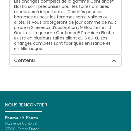
Les changes complets de la gamme Confiance®
Elastic sont préconisés pour les fuites urinaires
modérées à importantes. Destinés pour les
hommes et pour les femmes semi-valides ou
alités, ils vous protégeront de jour comme de nuit
grâce à 2 niveaux d’absorption : 9 Gouttes et 10
Gouttes. La gamme Confiance® Premium Elastic
existe en plusieurs tailles allant du S au XL. Les
changes complets sont fabriqués en France et
en Allemagne.
Contenu
NOUS RENCONTRER
Pharmacie E-Pharma
56, avenue Condorcet
97200
Fort de France