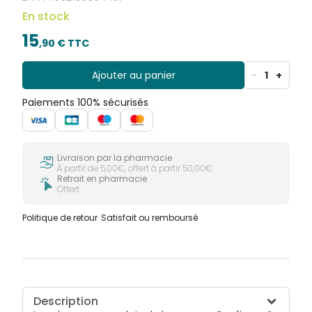
gamme Confiance® Premium Elastic existe en
En stock
plusieurs tailles allant du S au XL. Les changes
complets sont fabriqués en France et en Allemagne.
15
,
90
€ TTC
Ajouter au panier
-
1
+
Paiements 100% sécurisés
Livraison par la pharmacie
À partir de 5,00€, offert à partir 50,00€
Retrait en pharmacie
Offert
Politique de retour
Satisfait ou remboursé
Description