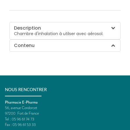
Description
Chambre d'inhalation à utilser avec aérosol.
Contenu
NOUS RENCONTRER
Pharmacie E-Pharma
56, avenue Condorcet
97200
Fort de France
Tel :
05 96 61 74 73
Fax :
05 96 61 53 33