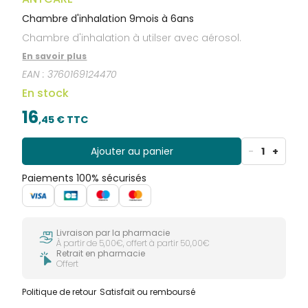
Chambre d'inhalation 9mois à 6ans
Chambre d'inhalation à utilser avec aérosol.
En savoir plus
EAN :
3760169124470
En stock
16
,
45
€ TTC
Ajouter au panier
-
1
+
Paiements 100% sécurisés
Livraison par la pharmacie
À partir de 5,00€, offert à partir 50,00€
Retrait en pharmacie
Offert
Politique de retour
Satisfait ou remboursé