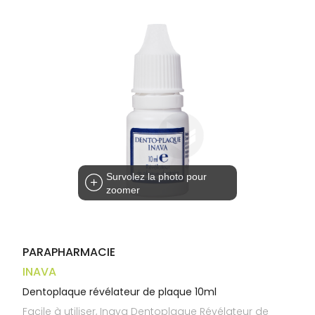
Trousse à
alimentaires
CHEVEUX
VOTRE
pharmacie
APPLICATION
Dispositifs
Cheveux
DE SANTÉ
médicaux
Corps
Homme
Solaire
Visage
Survolez la photo pour
zoomer
PARAPHARMACIE
INAVA
Dentoplaque révélateur de plaque 10ml
Facile à utiliser, Inava Dentoplaque Révélateur de