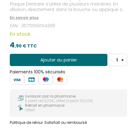
Plaque Dentaire s’utilise de plusieurs manières. En
dilution, directement dans la bouche ou appliqué sur
les dents à l’aide d’un coton-tige. La formule liquide
En savoir plus
d’Inava Dentoplaque révèle la plaque dentaire en la
EAN :
3577056004308
colorant en rouge, pour ensuite mieux perfectionner
le brossage. Une fois le brossage optimal terminé, la
En stock
coloration rouge disparaît, en même temps que la
plaque.
4
,
90
€ TTC
Ajouter au panier
-
1
+
Paiements 100% sécurisés
Livraison par la pharmacie
À partir de 5,00€, offert à partir 50,00€
Retrait en pharmacie
Offert
Politique de retour
Satisfait ou remboursé