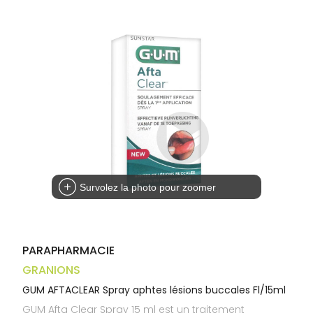
Trousse à
alimentaires
CHEVEUX
VOTRE
pharmacie
APPLICATION
Dispositifs
Cheveux
DE SANTÉ
médicaux
Corps
Homme
Solaire
Visage
Survolez la photo pour zoomer
PARAPHARMACIE
GRANIONS
GUM AFTACLEAR Spray aphtes lésions buccales Fl/15ml
GUM Afta Clear Spray 15 ml est un traitement