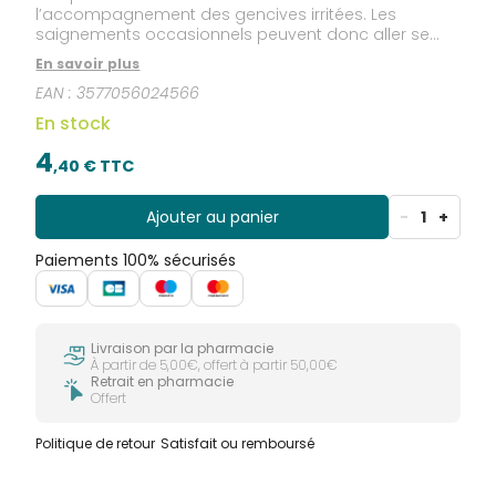
l’accompagnement des gencives irritées. Les
saignements occasionnels peuvent donc aller se
brosser !
En savoir plus
EAN :
3577056024566
En stock
4
,
40
€ TTC
Ajouter au panier
-
1
+
Paiements 100% sécurisés
Livraison par la pharmacie
À partir de 5,00€, offert à partir 50,00€
Retrait en pharmacie
Offert
Politique de retour
Satisfait ou remboursé