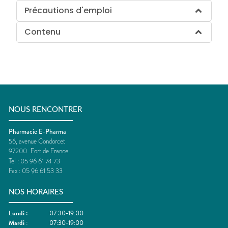
Précautions d'emploi
Contenu
NOUS RENCONTRER
Pharmacie E-Pharma
56, avenue Condorcet
97200
Fort de France
Tel :
05 96 61 74 73
Fax :
05 96 61 53 33
NOS HORAIRES
Lundi
:
07:30-19:00
Mardi
:
07:30-19:00