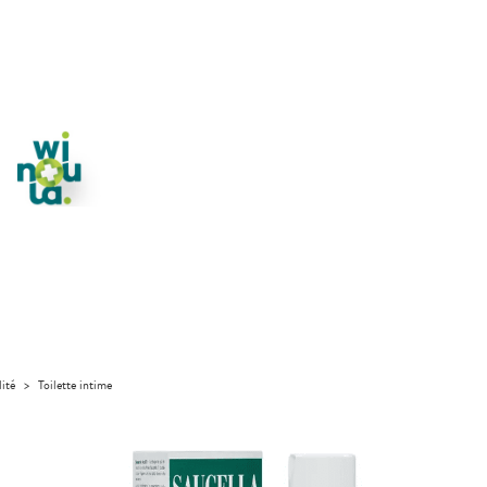
lité
>
Toilette intime