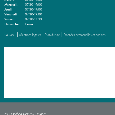
Mercredi
:
07:30-19:00
Jeudi
:
07:30-19:00
Vendredi
:
07:30-19:00
Samedi
:
07:30-13:30
Dimanche
:
Fermé
CGUVL
Mentions légales
Plan du site
Données personnelles et cookies