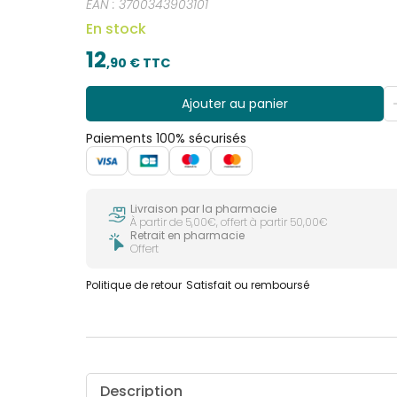
EAN :
3700343903101
En stock
12
,
90
€ TTC
Ajouter au panier
Paiements 100% sécurisés
Livraison par la pharmacie
À partir de 5,00€, offert à partir 50,00€
Retrait en pharmacie
Offert
Politique de retour
Satisfait ou remboursé
Description