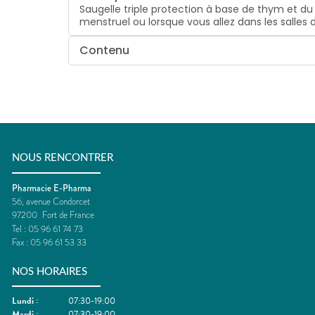
Saugelle triple protection à base de thym et du
menstruel ou lorsque vous allez dans les salles d
Contenu
NOUS RENCONTRER
Pharmacie E-Pharma
56, avenue Condorcet
97200
Fort de France
Tel :
05 96 61 74 73
Fax :
05 96 61 53 33
NOS HORAIRES
Lundi
:
07:30-19:00
Mardi
:
07:30-19:00