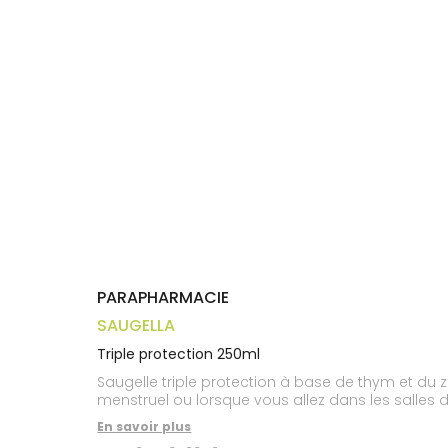
Trousse à
alimentaires
CHEVEUX
VOTRE
pharmacie
APPLICATION
Dispositifs
Cheveux
DE SANTÉ
médicaux
Corps
Homme
Solaire
Visage
PARAPHARMACIE
SAUGELLA
Triple protection 250ml
Saugelle triple protection à base de thym et du 
menstruel ou lorsque vous allez dans les salles de
En savoir plus