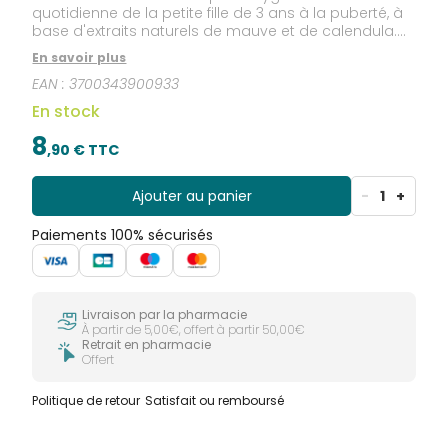
quotidienne de la petite fille de 3 ans à la puberté, à
base d'extraits naturels de mauve et de calendula.
Préconisé pour la petite fille sujette aux irritations.
En savoir plus
EAN :
3700343900933
En stock
8
,
90
€ TTC
Ajouter au panier
-
1
+
Paiements 100% sécurisés
Livraison par la pharmacie
À partir de 5,00€, offert à partir 50,00€
Retrait en pharmacie
Offert
Politique de retour
Satisfait ou remboursé