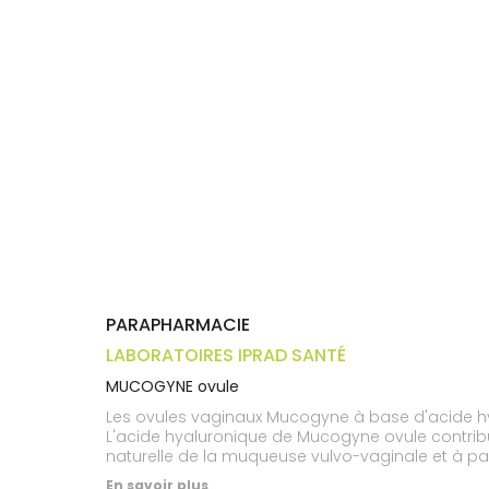
Trousse à
alimentaires
CHEVEUX
VOTRE
pharmacie
APPLICATION
Dispositifs
Cheveux
DE SANTÉ
médicaux
Corps
Homme
Solaire
Visage
PARAPHARMACIE
LABORATOIRES IPRAD SANTÉ
MUCOGYNE ovule
Les ovules vaginaux Mucogyne à base d'acide hya
L'acide hyaluronique de Mucogyne ovule contribue
naturelle de la muqueuse vulvo-vaginale et à pal
respecter le pH physiologique de la zone intime.
En savoir plus