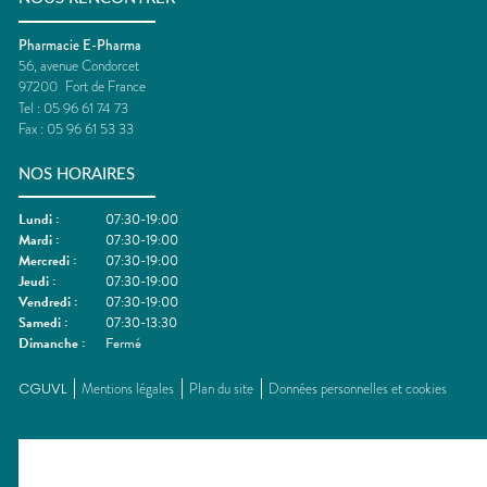
Pharmacie E-Pharma
56, avenue Condorcet
97200
Fort de France
Tel :
05 96 61 74 73
Fax :
05 96 61 53 33
NOS HORAIRES
Lundi
:
07:30-19:00
Mardi
:
07:30-19:00
Mercredi
:
07:30-19:00
Jeudi
:
07:30-19:00
Vendredi
:
07:30-19:00
Samedi
:
07:30-13:30
Dimanche
:
Fermé
CGUVL
Mentions légales
Plan du site
Données personnelles et cookies