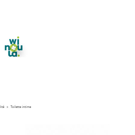
lité
>
Toilette intime