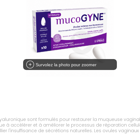
Survolez la photo pour zoomer
luronique sont formulés pour restaurer la muqueuse vaginale 
 à accélérer et à améliorer le processus de réparation cellulai
lier l'insuffisance de sécrétions naturelles. Les ovules vagin