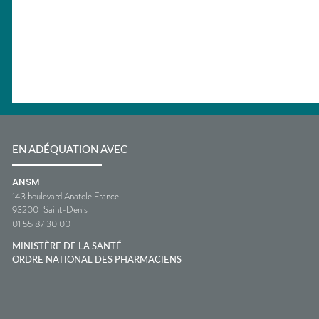
EN ADÉQUATION AVEC
ANSM
143 boulevard Anatole France
93200
Saint-Denis
01 55 87 30 00
MINISTÈRE DE LA SANTÉ
ORDRE NATIONAL DES PHARMACIENS