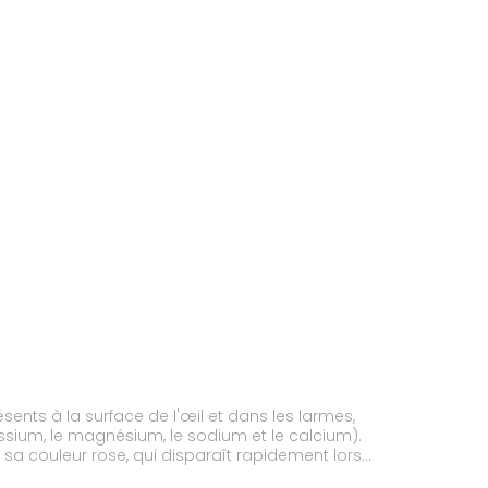
sents à la surface de l'œil et dans les larmes,
assium, le magnésium, le sodium et le calcium).
a sa couleur rose, qui disparaît rapidement lors
rable des symptômes de la sécheresse oculaire,