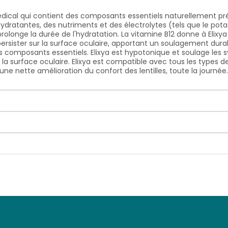
médical qui contient des composants essentiels naturellement prés
ydratantes, des nutriments et des électrolytes (tels que le pot
rolonge la durée de l'hydratation. La vitamine B12 donne à Elixya
persister sur la surface oculaire, apportant un soulagement dur
 composants essentiels. Elixya est hypotonique et soulage les s
a surface oculaire. Elixya est compatible avec tous les types de 
 une nette amélioration du confort des lentilles, toute la journée