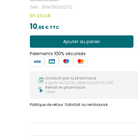
en complétant le film lacrymal naturel avec des 
EAN :
3614790000712
osmotique physiologique du film lacrymal et de la
solution peut être instillée lorsque portées pour u
En stock
lentilles de contact.
10
,
66
€ TTC
Ajouter au panier
Paiements 100% sécurisés
Livraison par la pharmacie
À partir de 5,00€, offert à partir 50,00€
Retrait en pharmacie
Offert
Politique de retour
Satisfait ou remboursé