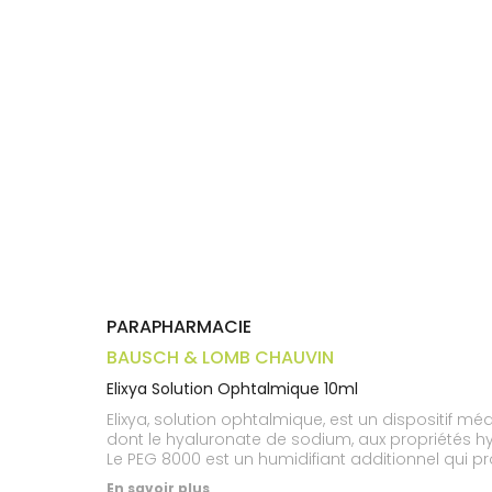
Trousse à
alimentaires
CHEVEUX
VOTRE
pharmacie
APPLICATION
Dispositifs
Cheveux
DE SANTÉ
médicaux
Corps
Homme
Solaire
Visage
PARAPHARMACIE
BAUSCH & LOMB CHAUVIN
Elixya Solution Ophtalmique 10ml
Elixya, solution ophtalmique, est un dispositif m
dont le hyaluronate de sodium, aux propriétés hy
Le PEG 8000 est un humidifiant additionnel qui pr
du clignement des yeux. Elixya est conçu pour p
En savoir plus