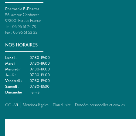
Pharmacie E-Pharma
56, avenue Condorcet
97200
Fort de France
Tel :
05 96 61 74 73
Fax :
05 96 61 53 33
NOS HORAIRES
Lundi
:
07:30-19:00
Mardi
:
07:30-19:00
Mercredi
:
07:30-19:00
Jeudi
:
07:30-19:00
Vendredi
:
07:30-19:00
Samedi
:
07:30-13:30
Dimanche
:
Fermé
CGUVL
Mentions légales
Plan du site
Données personnelles et cookies