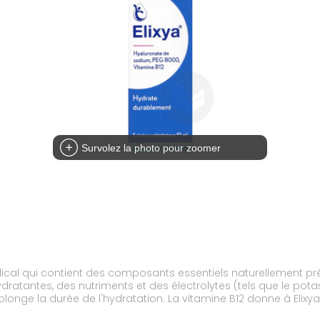
Survolez la photo pour zoomer
édical qui contient des composants essentiels naturellement pré
dratantes, des nutriments et des électrolytes (tels que le pot
olonge la durée de l'hydratation. La vitamine B12 donne à Elixy
ersister sur la surface oculaire, apportant un soulagement du