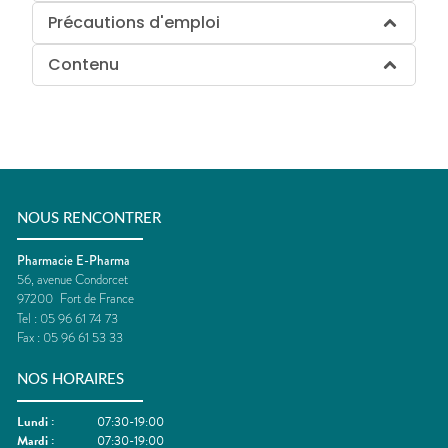
Précautions d'emploi
Contenu
NOUS RENCONTRER
Pharmacie E-Pharma
56, avenue Condorcet
97200
Fort de France
Tel :
05 96 61 74 73
Fax :
05 96 61 53 33
NOS HORAIRES
Lundi
:
07:30-19:00
Mardi
:
07:30-19:00