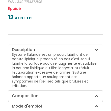
EAN :
3401554372105
soulagement des symptômes de l'œil sec tels que
brûlures et irritation.
Épuisé
12
,
47
€ TTC
Description
Systane Balance est un produit lubrifiant de
nature lipidique, préconisé en cas d'œil sec. Il
lubrifie la surface oculaire, augmente et stabilise
la couche lipidique du film lacrymal et réduit
l'évaporation excessive de larmes. Systane
Balance apporte un soulagement des
symptômes de l'œil sec tels que brûlures et
irritation.
Composition
Mode d'emploi