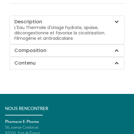
Description
L'Eau Thermale d'Uriage hydrate, apaise,
décongestionne et favorise la cicatrisation.
Filmogène et antiradicalaire.
Composition
Contenu
NOUS RENCONTRER
Pharmacie E-Pharma
56, avenue Condorcet
97200
Fort de France