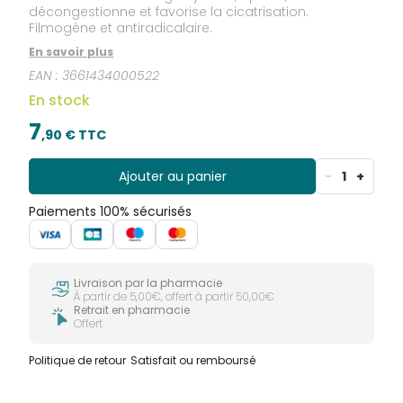
décongestionne et favorise la cicatrisation.
Filmogène et antiradicalaire.
En savoir plus
EAN :
3661434000522
En stock
7
,
90
€ TTC
Ajouter au panier
-
1
+
Paiements 100% sécurisés
Livraison par la pharmacie
À partir de 5,00€, offert à partir 50,00€
Retrait en pharmacie
Offert
Politique de retour
Satisfait ou remboursé