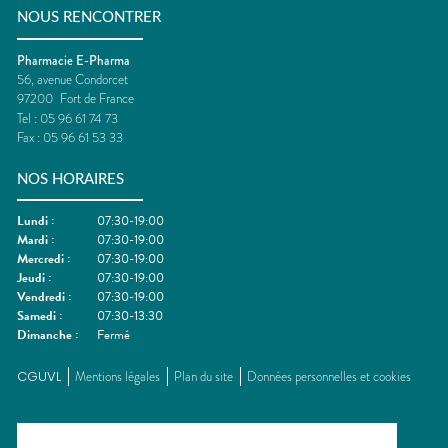
NOUS RENCONTRER
Pharmacie E-Pharma
56, avenue Condorcet
97200
Fort de France
Tel :
05 96 61 74 73
Fax :
05 96 61 53 33
NOS HORAIRES
Lundi
:
07:30-19:00
Mardi
:
07:30-19:00
Mercredi
:
07:30-19:00
Jeudi
:
07:30-19:00
Vendredi
:
07:30-19:00
Samedi
:
07:30-13:30
Dimanche
:
Fermé
CGUVL
Mentions légales
Plan du site
Données personnelles et cookies