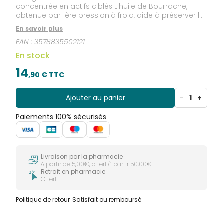
concentrée en actifs ciblés L'huile de Bourrache,
obtenue par 1ère pression à froid, aide à préserver la
beauté de la peau.
En savoir plus
EAN :
3578835502121
En stock
14
,
90
€ TTC
Ajouter au panier
-
1
+
Paiements 100% sécurisés
Livraison par la pharmacie
À partir de 5,00€, offert à partir 50,00€
Retrait en pharmacie
Offert
Politique de retour
Satisfait ou remboursé