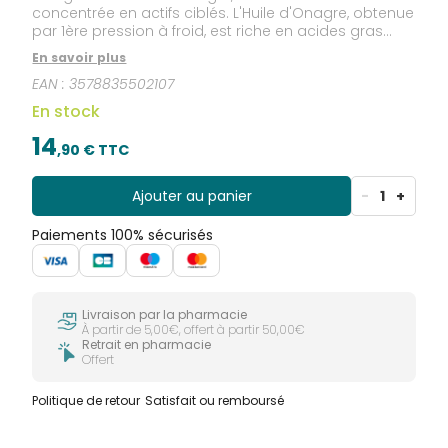
concentrée en actifs ciblés. L'Huile d'Onagre, obtenue
par 1ère pression à froid, est riche en acides gras
polyinsaturés. Indication : Confort féminin.
En savoir plus
EAN :
3578835502107
En stock
14
,
90
€ TTC
Ajouter au panier
-
1
+
Paiements 100% sécurisés
Livraison par la pharmacie
À partir de 5,00€, offert à partir 50,00€
Retrait en pharmacie
Offert
Politique de retour
Satisfait ou remboursé