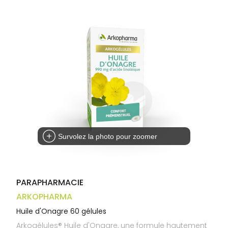
Trousse à
alimentaires
CHEVEUX
VOTRE
pharmacie
APPLICATION
Dispositifs
Cheveux
DE SANTÉ
médicaux
Corps
Homme
Solaire
Visage
Survolez la photo pour zoomer
PARAPHARMACIE
ARKOPHARMA
Huile d'Onagre 60 gélules
Arkogélules® Huile d'Onagre, une formule hautement