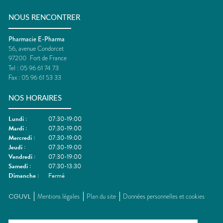
NOUS RENCONTRER
Pharmacie E-Pharma
56, avenue Condorcet
97200
Fort de France
Tel :
05 96 61 74 73
Fax :
05 96 61 53 33
NOS HORAIRES
Lundi
:
07:30-19:00
Mardi
:
07:30-19:00
Mercredi
:
07:30-19:00
Jeudi
:
07:30-19:00
Vendredi
:
07:30-19:00
Samedi
:
07:30-13:30
Dimanche
:
Fermé
CGUVL
Mentions légales
Plan du site
Données personnelles et cookies