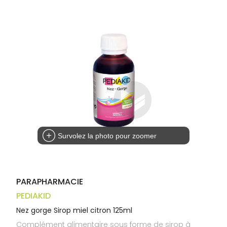
Trousse à
alimentaires
CHEVEUX
VOTRE
pharmacie
APPLICATION
Dispositifs
Cheveux
DE SANTÉ
médicaux
Corps
Homme
Solaire
Visage
Survolez la photo pour zoomer
PARAPHARMACIE
PEDIAKID
Nez gorge Sirop miel citron 125ml
Complément alimentaire sous forme de sirop à