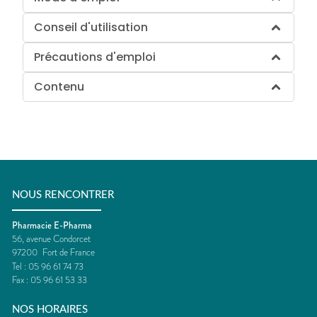
Conseil d'utilisation
Précautions d'emploi
Contenu
NOUS RENCONTRER
Pharmacie E-Pharma
56, avenue Condorcet
97200
Fort de France
Tel :
05 96 61 74 73
Fax :
05 96 61 53 33
NOS HORAIRES