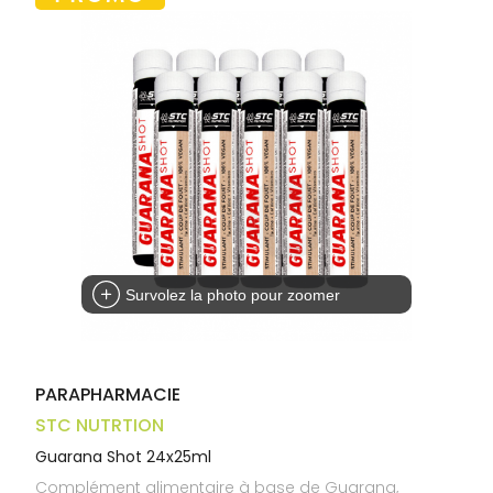
Trousse à
alimentaires
CHEVEUX
VOTRE
pharmacie
APPLICATION
Dispositifs
Cheveux
DE SANTÉ
médicaux
Corps
Homme
Solaire
Visage
Survolez la photo pour zoomer
PARAPHARMACIE
STC NUTRTION
Guarana Shot 24x25ml
Complément alimentaire à base de Guarana,