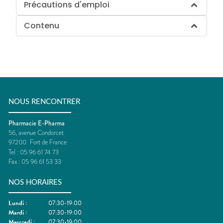
Précautions d'emploi
Contenu
NOUS RENCONTRER
Pharmacie E-Pharma
56, avenue Condorcet
97200
Fort de France
Tel :
05 96 61 74 73
Fax :
05 96 61 53 33
NOS HORAIRES
Lundi
:
07:30-19:00
Mardi
:
07:30-19:00
Mercredi
:
07:30-19:00