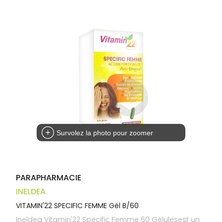
Trousse à
alimentaires
CHEVEUX
VOTRE
pharmacie
APPLICATION
Dispositifs
Cheveux
DE SANTÉ
médicaux
Corps
Homme
Solaire
Visage
Survolez la photo pour zoomer
PARAPHARMACIE
INELDEA
VITAMIN'22 SPECIFIC FEMME Gél B/60
Ineldea Vitamin'22 Specific Femme 60 Gélulesest un