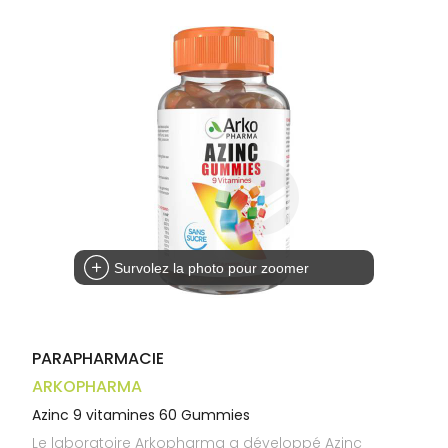
Trousse à
alimentaires
CHEVEUX
VOTRE
pharmacie
APPLICATION
Dispositifs
Cheveux
DE SANTÉ
médicaux
Corps
Homme
Solaire
Visage
Survolez la photo pour zoomer
PARAPHARMACIE
ARKOPHARMA
Azinc 9 vitamines 60 Gummies
Le laboratoire Arkopharma a développé Azinc