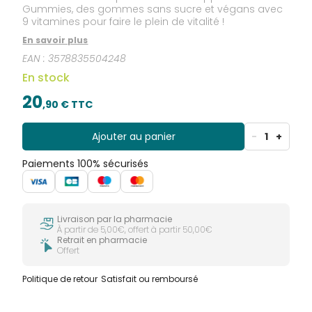
Gummies, des gommes sans sucre et végans avec
9 vitamines pour faire le plein de vitalité !
En savoir plus
EAN :
3578835504248
En stock
20
,
90
€ TTC
Ajouter au panier
-
1
+
Paiements 100% sécurisés
Livraison par la pharmacie
À partir de 5,00€, offert à partir 50,00€
Retrait en pharmacie
Offert
Politique de retour
Satisfait ou remboursé