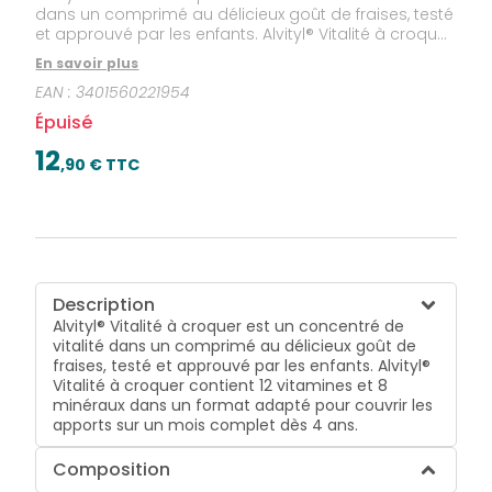
dans un comprimé au délicieux goût de fraises, testé
et approuvé par les enfants. Alvityl® Vitalité à croquer
contient 12 vitamines et 8 minéraux dans un format
En savoir plus
adapté pour couvrir les apports sur un mois
EAN :
3401560221954
complet dès 4 ans.
Épuisé
12
,
90
€ TTC
Description
Alvityl® Vitalité à croquer est un concentré de
vitalité dans un comprimé au délicieux goût de
fraises, testé et approuvé par les enfants. Alvityl®
Vitalité à croquer contient 12 vitamines et 8
minéraux dans un format adapté pour couvrir les
apports sur un mois complet dès 4 ans.
Composition