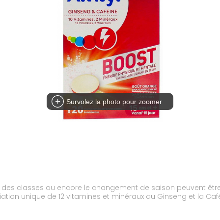
Survolez la photo pour zoomer
 des classes ou encore le changement de saison peuvent être
ciation unique de 12 vitamines et minéraux au Ginseng et la Caf