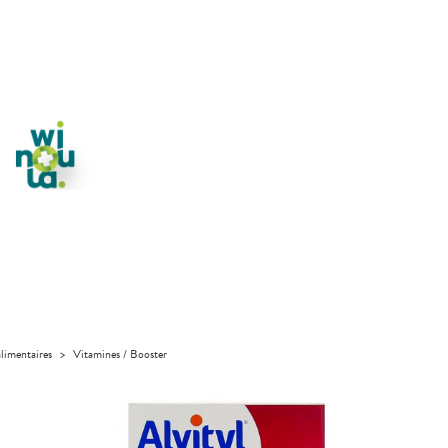
limentaires
>
Vitamines / Booster