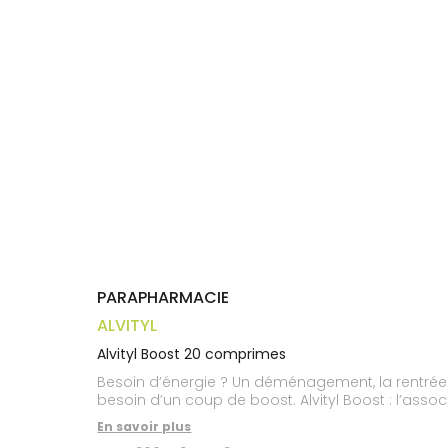
Trousse à
alimentaires
CHEVEUX
VOTRE
pharmacie
APPLICATION
Dispositifs
Cheveux
DE SANTÉ
médicaux
Corps
Homme
Solaire
Visage
PARAPHARMACIE
ALVITYL
Alvityl Boost 20 comprimes
Besoin d’énergie ? Un déménagement, la rentrée
besoin d’un coup de boost. Alvityl Boost : l’asso
En savoir plus