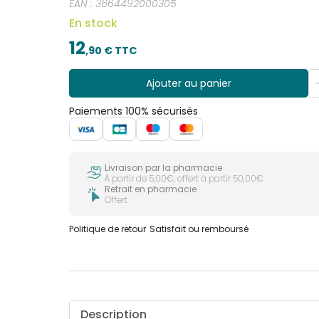
EAN :
3664492000305
En stock
12
,
90
€ TTC
Ajouter au panier
Paiements 100% sécurisés
Livraison par la pharmacie
À partir de 5,00€, offert à partir 50,00€
Retrait en pharmacie
Offert
Politique de retour
Satisfait ou remboursé
Description