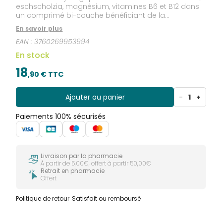
eschscholzia, magnésium, vitamines B6 et B12 dans
un comprimé bi-couche bénéficiant de la
technologie brevetée SepismartTM SR pour une
En savoir plus
libération rapide et prolongée.
EAN :
3760269953994
En stock
18
,
90
€ TTC
Ajouter au panier
-
1
+
Paiements 100% sécurisés
Livraison par la pharmacie
À partir de 5,00€, offert à partir 50,00€
Retrait en pharmacie
Offert
Politique de retour
Satisfait ou remboursé