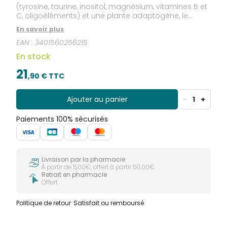
(tyrosine, taurine, inositol, magnésium, vitamines B et
C, oligoéléments) et une plante adaptogène, le
schizandra,.
En savoir plus
EAN :
3401560256215
En stock
21
,
90
€ TTC
Ajouter au panier
-
1
+
Paiements 100% sécurisés
Livraison par la pharmacie
À partir de 5,00€, offert à partir 50,00€
Retrait en pharmacie
Offert
Politique de retour
Satisfait ou remboursé