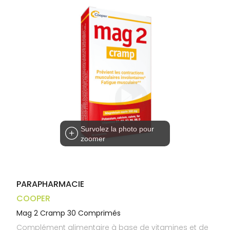
Trousse à
alimentaires
CHEVEUX
VOTRE
pharmacie
APPLICATION
Dispositifs
Cheveux
DE SANTÉ
médicaux
Corps
Homme
Solaire
Visage
Survolez la photo pour
zoomer
PARAPHARMACIE
COOPER
Mag 2 Cramp 30 Comprimés
Complément alimentaire à base de vitamines et de