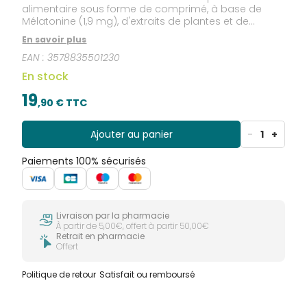
alimentaire sous forme de comprimé, à base de
Mélatonine (1,9 mg), d'extraits de plantes et de
Vitamine B6. Ce complément alimentaire se
En savoir plus
présente sous un comprimé bicouche : La dose
EAN :
3578835501230
optimale de Mélatonine en libération rapide (1 mg) et
en libération prolongée (0,9 mg). Sans
En stock
accoutumance, ni somnolence. Formulé sans
dioxyde de Titane, sans lactose, sans gluten.
19
,
90
€ TTC
Ajouter au panier
-
1
+
Paiements 100% sécurisés
Livraison par la pharmacie
À partir de 5,00€, offert à partir 50,00€
Retrait en pharmacie
Offert
Politique de retour
Satisfait ou remboursé