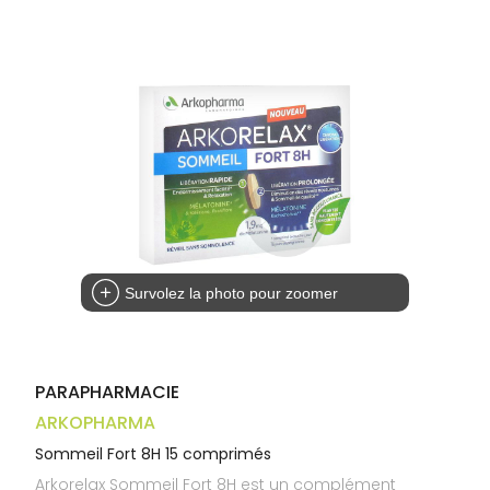
Trousse à
alimentaires
CHEVEUX
VOTRE
pharmacie
APPLICATION
Dispositifs
Cheveux
DE SANTÉ
médicaux
Corps
Homme
Solaire
Visage
Survolez la photo pour zoomer
PARAPHARMACIE
ARKOPHARMA
Sommeil Fort 8H 15 comprimés
Arkorelax Sommeil Fort 8H est un complément