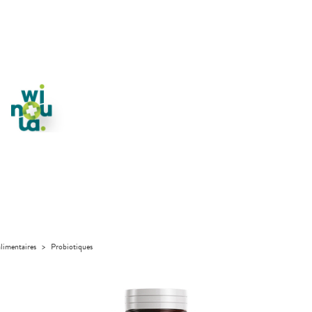
limentaires
>
Probiotiques