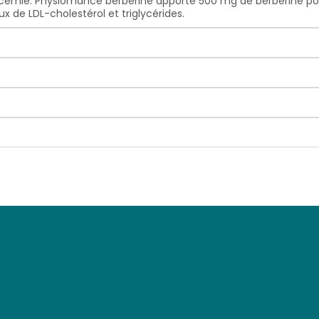
 glycémie. Physiomance berbérine apporte 500 mg de berbérine po
x de LDL-cholestérol et triglycérides.