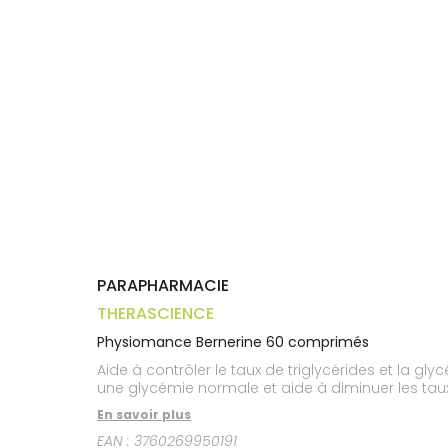
Trousse à
alimentaires
CHEVEUX
VOTRE
pharmacie
APPLICATION
Dispositifs
Cheveux
DE SANTÉ
médicaux
Corps
Homme
Solaire
Visage
PARAPHARMACIE
THERASCIENCE
Physiomance Bernerine 60 comprimés
Aide à contrôler le taux de triglycérides et la 
une glycémie normale et aide à diminuer les taux 
En savoir plus
EAN :
3760269950191