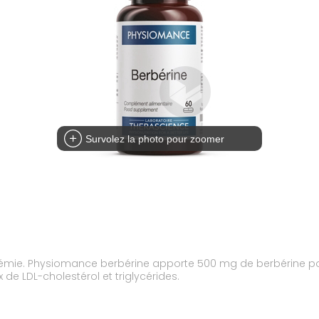
Survolez la photo pour zoomer
glycémie. Physiomance berbérine apporte 500 mg de berbérine p
de LDL-cholestérol et triglycérides.