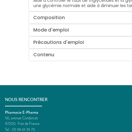
Aide à contrôler le taux de triglycérides et la
une glycémie normale et aide à diminuer les tau
Composition
Mode d'emploi
Précautions d'emploi
Contenu
NOUS RENCONTRER
Pharmacie E-Pharma
56, avenue Condorcet
97200
Fort de France
Tel :
05 96 61 74 73