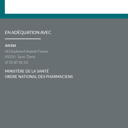
EN ADÉQUATION AVEC
ANSM
143 boulevard Anatole France
93200
Saint-Denis
01 55 87 30 00
MINISTÈRE DE LA SANTÉ
ORDRE NATIONAL DES PHARMACIENS