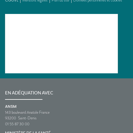
CGUVL
Mentions légales
Plan du site
Données personnelles et cookies
EN ADÉQUATION AVEC
ANSM
143 boulevard Anatole France
93200
Saint-Denis
01 55 87 30 00