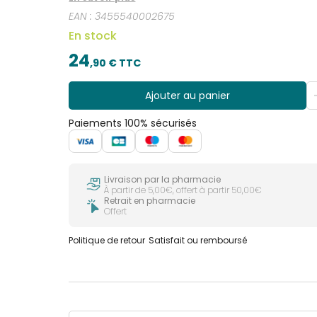
EAN :
3455540002675
En stock
24
,
90
€ TTC
Ajouter au panier
Paiements 100% sécurisés
Livraison par la pharmacie
À partir de 5,00€, offert à partir 50,00€
Retrait en pharmacie
Offert
Politique de retour
Satisfait ou remboursé