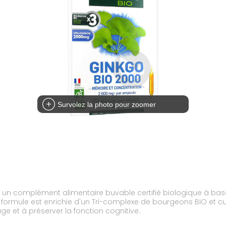
Survolez la photo pour zoomer
un complément alimentaire buvable certifié biologique à bas
formule est enrichie d'un Tri-complexe de bourgeons BIO et cuei
e et à préserver la fonction cognitive.