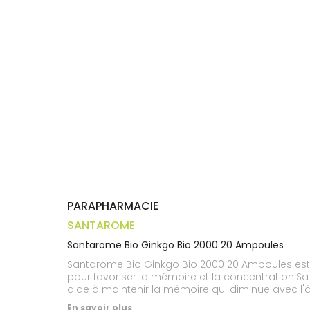
Trousse à
alimentaires
CHEVEUX
VOTRE
pharmacie
APPLICATION
Dispositifs
Cheveux
DE SANTÉ
médicaux
Corps
Homme
Solaire
Visage
PARAPHARMACIE
SANTAROME
Santarome Bio Ginkgo Bio 2000 20 Ampoules
Santarome Bio Ginkgo Bio 2000 20 Ampoules est 
pour favoriser la mémoire et la concentration.Sa 
aide à maintenir la mémoire qui diminue avec l'âg
En savoir plus