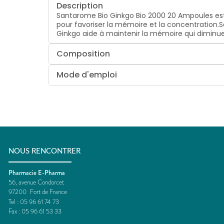
Description
Santarome Bio Ginkgo Bio 2000 20 Ampoules est
pour favoriser la mémoire et la concentration.Sa
Ginkgo aide à maintenir la mémoire qui diminue 
Composition
Mode d'emploi
NOUS RENCONTRER
Pharmacie E-Pharma
56, avenue Condorcet
97200
Fort de France
Tel :
05 96 61 74 73
Fax :
05 96 61 53 33