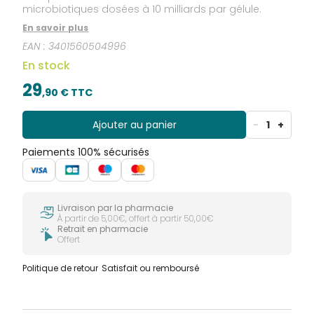
microbiotiques dosées à 10 milliards par gélule.
En savoir plus
EAN :
3401560504996
En stock
29
,
90
€ TTC
Ajouter au panier
-
1
+
Paiements 100% sécurisés
Livraison par la pharmacie
À partir de 5,00€, offert à partir 50,00€
Retrait en pharmacie
Offert
Politique de retour
Satisfait ou remboursé