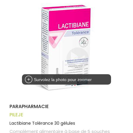
Trousse à
alimentaires
CHEVEUX
VOTRE
pharmacie
APPLICATION
Dispositifs
Cheveux
DE SANTÉ
médicaux
Corps
Homme
Solaire
Visage
Survolez la photo pour zoomer
PARAPHARMACIE
PILEJE
Lactibiane Tolérance 30 gélules
Complément alimentaire à base de 5 souches