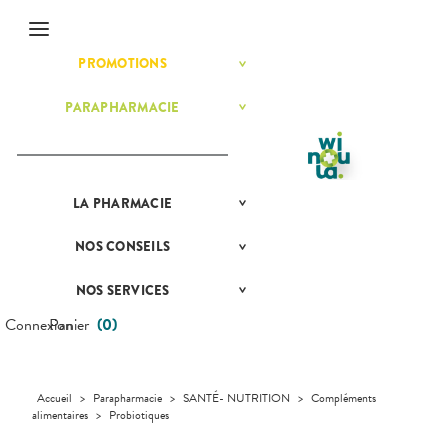
Menu
PROMOTIONS
BÉBÉ-
Etendre
MAMAN
HYGIÈNE-
PARAPHARMACIE
BÉBÉ-
Etendre
Etendre
INTIMITÉ
MAMAN
MATÉRIEL ET
HOMÉOPATHIE
Bébé-
ACCESSOIRES
Maman
HYGIÈNE-
Etendre
MINCEUR-
INTIMITÉ
SPORT
LA
PRÉSENTATION
PHARMACIE
Etendre
MATÉRIEL ET
Hygiène
DE LA
Etendre
PHYTO-
ACCESSOIRES
- Bien-
PHARMACIE
AROMA-
être
NOS
CONSEILS
NOS
Etendre
Auto-tests
MINCEUR-
BIO
NOS
CONSEILS
Etendre
Intimité
SPORT
SERVICES
SANTÉ
Contention et
SANTÉ-
-
NOS SERVICES
PRISE
Etendre
Immobilisation
Minceur
PHYTO-
NUTRITION
NOS
Sexualité
COMPRENEZ
Etendre
DE
AROMA-
SPÉCIALITÉS
VOS
RENDEZ-
Connexion
Panier
(
0
)
Instruments
Sport
VISAGE-
Soins
BIO
MALADIES
VOUS
et
CORPS-
NOS
dentaires
Equipements
SANTÉ-
Bio
CHEVEUX
GAMMES
L'ACTUALITÉ
Etendre
MESSAGERIE
NUTRITION
SANTÉ
SÉCURISÉE
Maintien à
Phyto-
NOTRE
VÉTÉRINAIRE
Boissons et
domicile
Aroma
Accueil
>
Parapharmacie
>
SANTÉ- NUTRITION
>
Compléments
ÉQUIPE
VIDÉOS DE
Etendre
SCAN
Aliments
alimentaires
>
Probiotiques
DISPOSITIFS
D’ORDONNANCE
Orthopédie
Vétérinaire
VISAGE-
INFORMATIONS
Etendre
MÉDICAUX
Compléments
CORPS-
UTILES