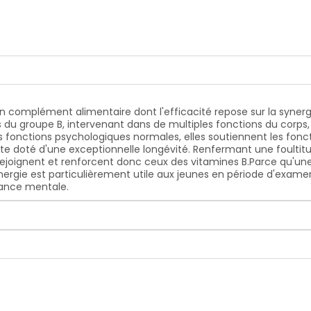
complément alimentaire dont l'efficacité repose sur la synergi
nes du groupe B, intervenant dans de multiples fonctions du corp
es fonctions psychologiques normales, elles soutiennent les fo
uste doté d'une exceptionnelle longévité. Renfermant une foultitu
ts rejoignent et renforcent donc ceux des vitamines B.Parce qu
nergie est particulièrement utile aux jeunes en période d'exame
mance mentale.