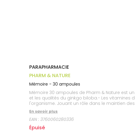
Trousse à
alimentaires
CHEVEUX
VOTRE
pharmacie
APPLICATION
Dispositifs
Cheveux
DE SANTÉ
médicaux
Corps
Homme
Solaire
Visage
PARAPHARMACIE
PHARM & NATURE
Mémoire - 30 ampoules
Mémoire 30 ampoules de Pharm & Nature est un co
et les qualités du ginkgo biloba.- Les vitamines
l'organisme. Jouant un rôle dans le maintien de
sacré" d'Asie, le ginkgo biloba est un arbre robus
En savoir plus
booster les capacités cérébrales. Ses bienfaits
EAN :
3760060280336
conserver une qualité de vie optimale, cette syn
souhaitent entretenir et préserver leur performa
Épuisé