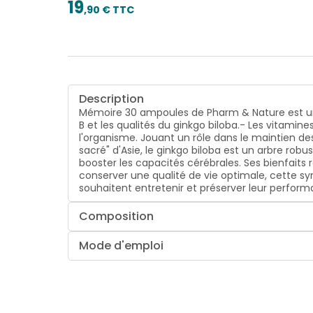
19
,
90
€ TTC
Description
Mémoire 30 ampoules de Pharm & Nature est un 
B et les qualités du ginkgo biloba.- Les vitami
l'organisme. Jouant un rôle dans le maintien d
sacré" d'Asie, le ginkgo biloba est un arbre rob
booster les capacités cérébrales. Ses bienfai
conserver une qualité de vie optimale, cette sy
souhaitent entretenir et préserver leur perfor
Composition
Mode d'emploi