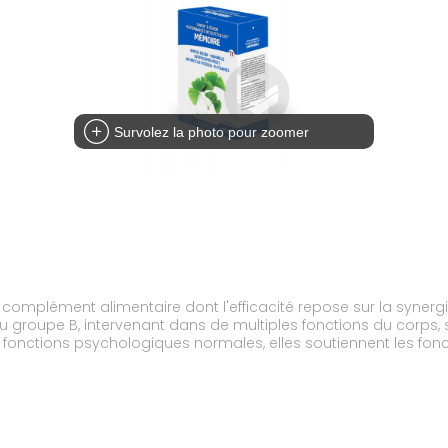
Survolez la photo pour zoomer
mplément alimentaire dont l'efficacité repose sur la synergi
 du groupe B, intervenant dans de multiples fonctions du corps
s fonctions psychologiques normales, elles soutiennent les fo
te doté d'une exceptionnelle longévité. Renfermant une foultitud
 rejoignent et renforcent donc ceux des vitamines B.Parce qu
ergie est particulièrement utile aux jeunes en période d'examen
nce mentale.