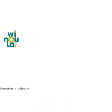
limentaires
>
Mémoire