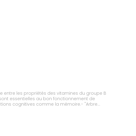
e entre les propriétés des vitamines du groupe B
, sont essentielles au bon fonctionnement de
nctions cognitives comme la mémoire.- "Arbre
e de vertus, il est souvent conseillé pour
'une bonne mémoire est fondamentale pour
, aux personnes âgées, et à tous ceux qui