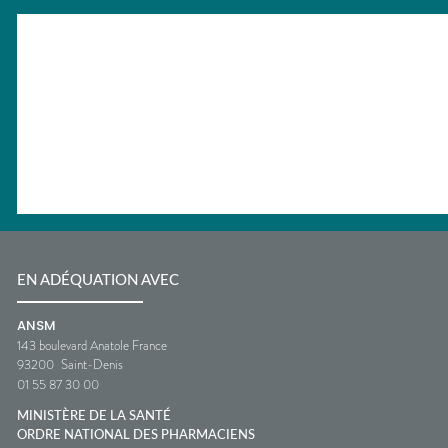
EN ADÉQUATION AVEC
ANSM
143 boulevard Anatole France
93200
Saint-Denis
01 55 87 30 00
MINISTÈRE DE LA SANTÉ
ORDRE NATIONAL DES PHARMACIENS