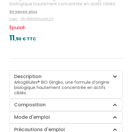
biologique hautement concentrée en actifs ciblés.
En savoir plus
EAN :
3578835500523
Épuisé
11
,
90
€ TTC
Description
Arkogélules® BIO Gingko, une formule d’origine
biologique hautement concentrée en actifs
ciblés.
Composition
Mode d'emploi
Précautions d'emploi