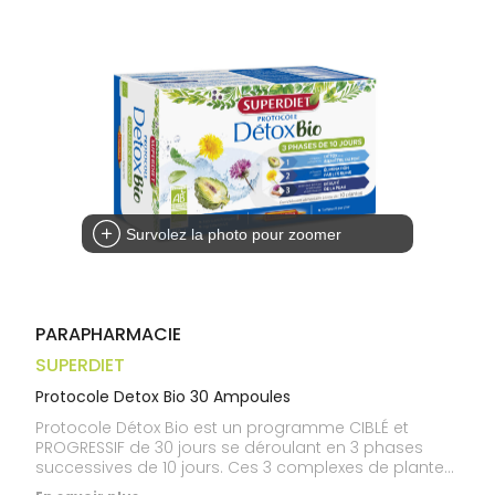
Trousse à
alimentaires
CHEVEUX
VOTRE
pharmacie
APPLICATION
Dispositifs
Cheveux
DE SANTÉ
médicaux
Corps
Homme
Solaire
Visage
Survolez la photo pour zoomer
PARAPHARMACIE
SUPERDIET
Protocole Detox Bio 30 Ampoules
Protocole Détox Bio est un programme CIBLÉ et
PROGRESSIF de 30 jours se déroulant en 3 phases
successives de 10 jours. Ces 3 complexes de plantes
Bio sont formulés selon les principes de la