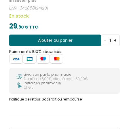
En savoir plus
naturopathie à base de plantes sélectionnées pour
EAN :
3428881241201
vous par les Laboratoires SUPER DIET.
En stock
29
,
90
€ TTC
Ajouter au panier
-
1
+
Paiements 100% sécurisés
Livraison par la pharmacie
À partir de 5,00€, offert à partir 50,00€
Retrait en pharmacie
Offert
Politique de retour
Satisfait ou remboursé