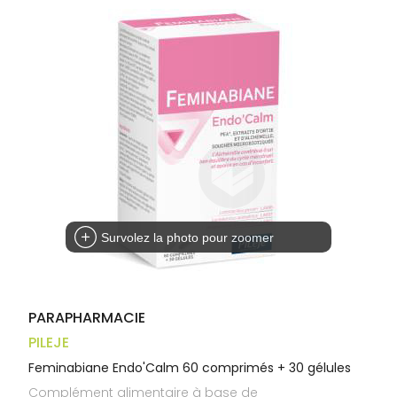
Trousse à
alimentaires
CHEVEUX
VOTRE
pharmacie
APPLICATION
Dispositifs
Cheveux
DE SANTÉ
médicaux
Corps
Homme
Solaire
Visage
Survolez la photo pour zoomer
PARAPHARMACIE
PILEJE
Feminabiane Endo'Calm 60 comprimés + 30 gélules
Complément alimentaire à base de