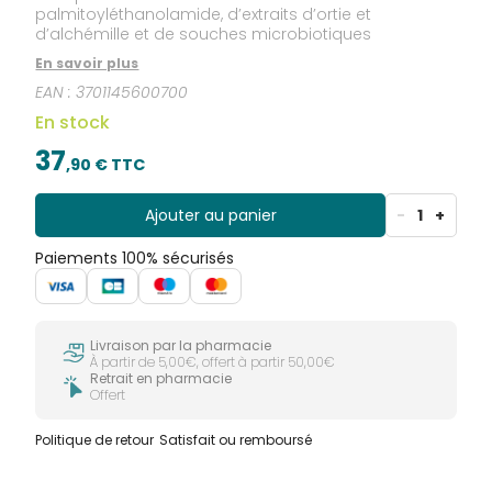
palmitoyléthanolamide, d’extraits d’ortie et
d’alchémille et de souches microbiotiques
En savoir plus
EAN :
3701145600700
En stock
37
,
90
€ TTC
Ajouter au panier
-
1
+
Paiements 100% sécurisés
Livraison par la pharmacie
À partir de 5,00€, offert à partir 50,00€
Retrait en pharmacie
Offert
Politique de retour
Satisfait ou remboursé