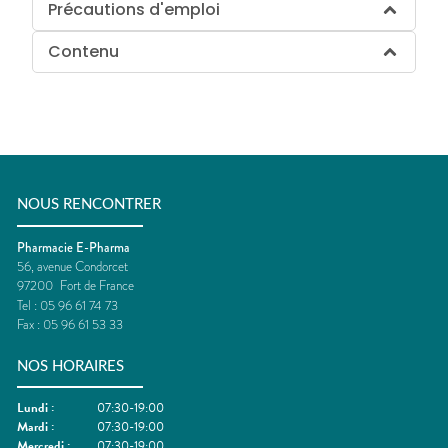
Précautions d'emploi
Contenu
NOUS RENCONTRER
Pharmacie E-Pharma
56, avenue Condorcet
97200
Fort de France
Tel :
05 96 61 74 73
Fax :
05 96 61 53 33
NOS HORAIRES
Lundi
:
07:30-19:00
Mardi
:
07:30-19:00
Mercredi
:
07:30-19:00