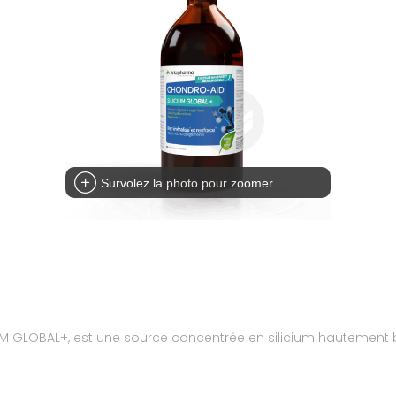
Survolez la photo pour zoomer
GLOBAL+, est une source concentrée en silicium hautement bio