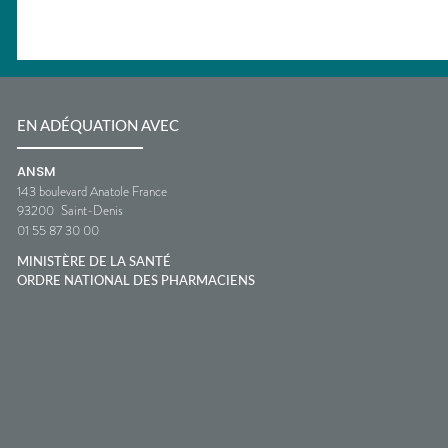
EN ADÉQUATION AVEC
ANSM
143 boulevard Anatole France
93200
Saint-Denis
01 55 87 30 00
MINISTÈRE DE LA SANTÉ
ORDRE NATIONAL DES PHARMACIENS