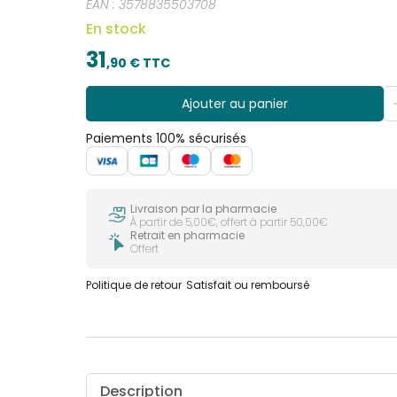
EAN :
3578835503708
En stock
31
,
90
€ TTC
Ajouter au panier
Paiements 100% sécurisés
Livraison par la pharmacie
À partir de 5,00€, offert à partir 50,00€
Retrait en pharmacie
Offert
Politique de retour
Satisfait ou remboursé
Description