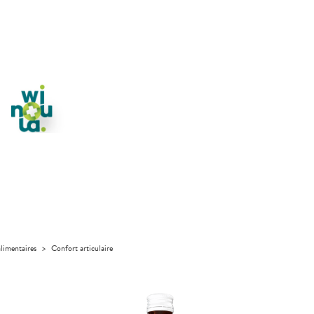
limentaires
>
Confort articulaire