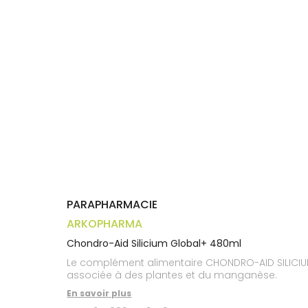
Trousse à
alimentaires
CHEVEUX
VOTRE
pharmacie
APPLICATION
Dispositifs
Cheveux
DE SANTÉ
médicaux
Corps
Homme
Solaire
Visage
PARAPHARMACIE
ARKOPHARMA
Chondro-Aid Silicium Global+ 480ml
Le complément alimentaire CHONDRO-AID SILICIUM 
associée à des plantes et du manganèse.
En savoir plus